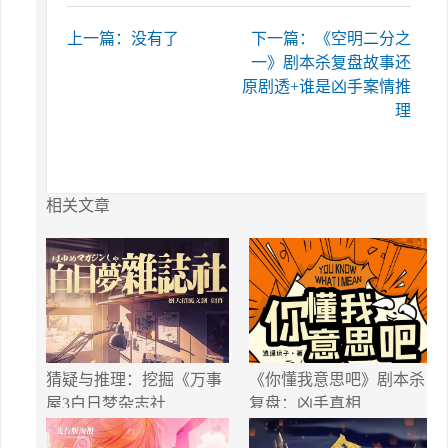
上一篇：没有了
下一篇：《空明二分之
一》剧本杀复盘故事还
原剧透+谁是凶手案情推
理
相关文章
猜疑与推理：挖掘《万事
《你懂我意思吧》剧本杀
屋3白日梦杂志社
复盘：凶手真相