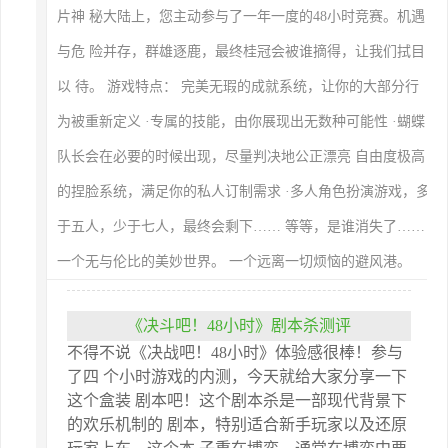
片神 秘大陆上，您主动参与了一年一度的48小时竞赛。机遇
与危 险并存，群雄逐鹿，最终桂冠会被谁摘得，让我们拭目
以 待。 游戏特点： 完美无瑕的成就系统，让你的大部分行
为被重新定义 ·专属的技能，由你展现出无数种可能性 ·蝴蝶
队长会在必要的时候出现，尽量判决地公正漂亮 自由度极高
的捏脸系统，满足你的私人订制需求 ·多人角色扮演游戏，多
于五人，少于七人，最终会剩下…… 等等，是谁消失了……
一个无与伦比的美妙世界。 一个远离一切烦恼的避风港。
《决斗吧！48小时》剧本杀测评
不得不说《决战吧！48小时》体验感很棒！参与
了四 个小时游戏的内测，今天就给大家分享一下
这个盒装 剧本吧！这个剧本杀是一部现代背景下
的欢乐机制的 剧本，特别适合新手玩家以及还原